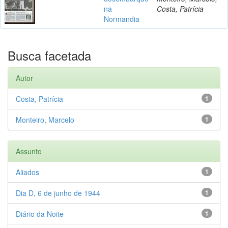
na
Costa, Patrícia
Normandia
Busca facetada
Autor
Costa, Patrícia
1
Monteiro, Marcelo
1
Assunto
Aliados
1
Dia D, 6 de junho de 1944
1
Diário da Noite
1