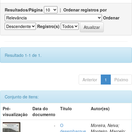
Resultados/Página
|
Ordenar registros por
Ordenar
Registro(s)
Resultado 1-1 de 1.
Anterior
1
Póximo
Conjunto de itens:
Pré-
Data do
Título
Autor(es)
visualização
documento
-
O
Moreira, Neiva;
desembarque
Monteiro, Marcelo;