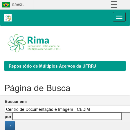
Skip
BRASIL
navigation
Simplifique!
Comunica BR
Participe
Acesso à informação
Legislação
Canais
Repositório de Múltiplos Acervos da UFRRJ
Página de Busca
Buscar em:
por