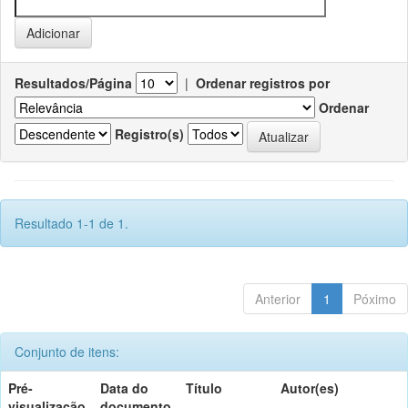
Resultados/Página
|
Ordenar registros por
Ordenar
Registro(s)
Resultado 1-1 de 1.
Anterior
1
Póximo
Conjunto de itens:
Pré-
Data do
Título
Autor(es)
visualização
documento