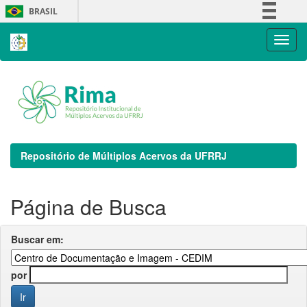
Skip
BRASIL
navigation
Simplifique!
Comunica BR
Participe
Acesso à informação
Legislação
Canais
Repositório de Múltiplos Acervos da UFRRJ
Página de Busca
Buscar em:
por