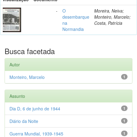
-
O
Moreira, Neiva;
desembarque
Monteiro, Marcelo;
na
Costa, Patrícia
Normandia
Busca facetada
Autor
Monteiro, Marcelo
1
Assunto
Dia D, 6 de junho de 1944
1
Diário da Noite
1
Guerra Mundial, 1939-1945
1