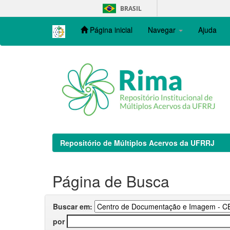
Skip
BRASIL
navigation
Página inicial
Navegar
Ajuda
Repositório de Múltiplos Acervos da UFRRJ
Página de Busca
Buscar em:
por