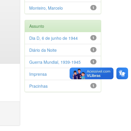
Monteiro, Marcelo
1
Assunto
Dia D, 6 de junho de 1944
1
Diário da Noite
1
Guerra Mundial, 1939-1945
1
Imprensa
1
Pracinhas
1