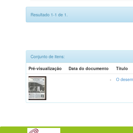
Resultado 1-1 de 1.
Conjunto de itens:
Pré-visualização
Data do documento
Título
-
O desem