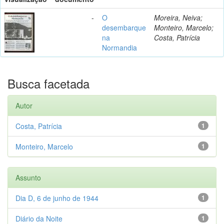
-
O
Moreira, Neiva;
desembarque
Monteiro, Marcelo;
na
Costa, Patrícia
Normandia
Busca facetada
Autor
Costa, Patrícia
1
Monteiro, Marcelo
1
Assunto
Dia D, 6 de junho de 1944
1
Diário da Noite
1