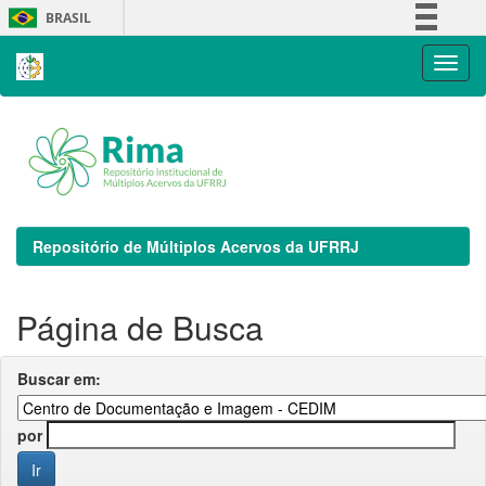
Skip
BRASIL
navigation
Simplifique!
Comunica BR
Participe
Acesso à informação
Legislação
Canais
Repositório de Múltiplos Acervos da UFRRJ
Página de Busca
Buscar em:
por