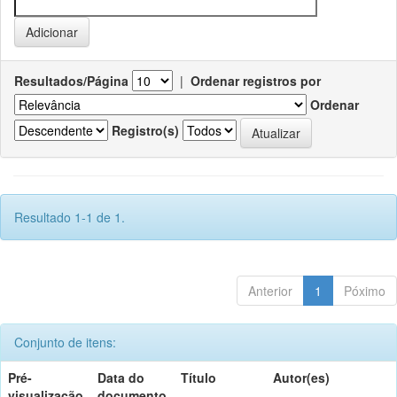
Resultados/Página
|
Ordenar registros por
Ordenar
Registro(s)
Resultado 1-1 de 1.
Anterior
1
Póximo
Conjunto de itens:
Pré-
Data do
Título
Autor(es)
visualização
documento