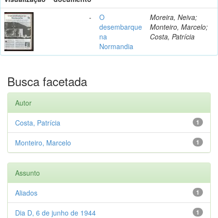
-
O
Moreira, Neiva;
desembarque
Monteiro, Marcelo;
na
Costa, Patrícia
Normandia
Busca facetada
Autor
Costa, Patrícia
1
Monteiro, Marcelo
1
Assunto
Aliados
1
Dia D, 6 de junho de 1944
1