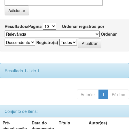
Resultados/Página
|
Ordenar registros por
Ordenar
Registro(s)
Resultado 1-1 de 1.
Anterior
1
Póximo
Conjunto de itens:
Pré-
Data do
Título
Autor(es)
visualização
documento