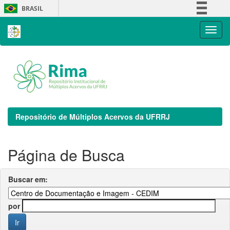
Skip
BRASIL
navigation
Simplifique!
Comunica BR
Participe
Acesso à informação
Legislação
Canais
Repositório de Múltiplos Acervos da UFRRJ
Página de Busca
Buscar em:
por