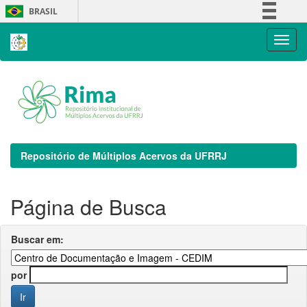
Skip
BRASIL
navigation
Simplifique!
Comunica BR
Participe
Acesso à informação
Legislação
Canais
Repositório de Múltiplos Acervos da UFRRJ
Página de Busca
Buscar em:
por