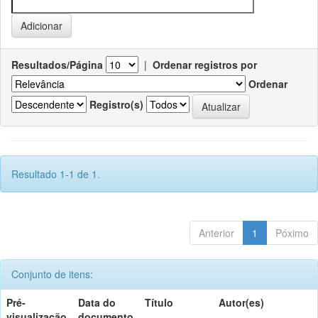
Resultados/Página
|
Ordenar registros por
Ordenar
Registro(s)
Resultado 1-1 de 1.
Anterior
1
Póximo
Conjunto de itens:
Pré-
Data do
Título
Autor(es)
visualização
documento