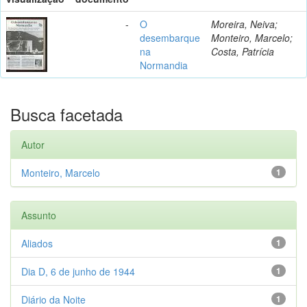
-
O
Moreira, Neiva;
desembarque
Monteiro, Marcelo;
na
Costa, Patrícia
Normandia
Busca facetada
Autor
Monteiro, Marcelo
1
Assunto
Aliados
1
Dia D, 6 de junho de 1944
1
Diário da Noite
1