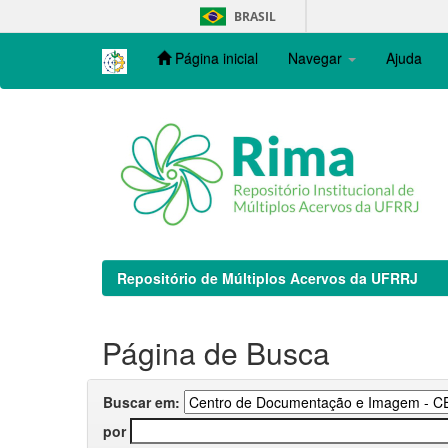
Skip
BRASIL
navigation
Página inicial
Navegar
Ajuda
Repositório de Múltiplos Acervos da UFRRJ
Página de Busca
Buscar em:
por