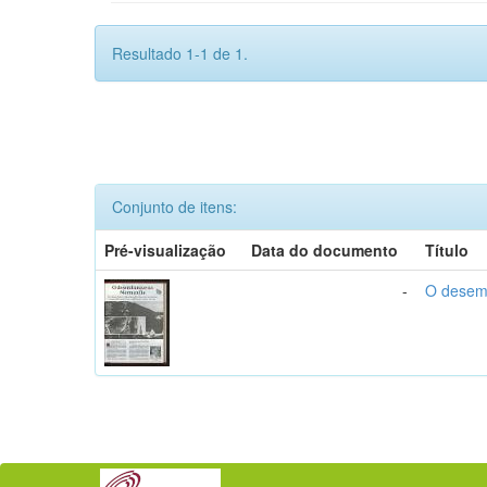
Resultado 1-1 de 1.
Conjunto de itens:
Pré-visualização
Data do documento
Título
-
O desem