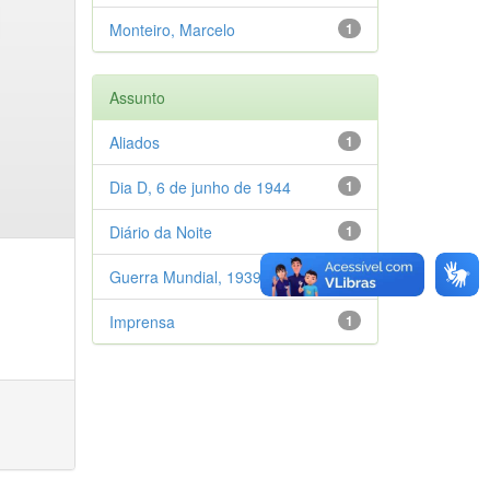
Monteiro, Marcelo
1
Assunto
Aliados
1
Dia D, 6 de junho de 1944
1
Diário da Noite
1
Guerra Mundial, 1939-1945
1
Imprensa
1