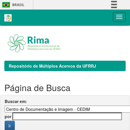
Skip
BRASIL
navigation
Simplifique!
Comunica BR
Participe
Acesso à informação
Legislação
Canais
Repositório de Múltiplos Acervos da UFRRJ
Página de Busca
Buscar em:
por