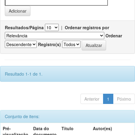
Resultados/Página
|
Ordenar registros por
Ordenar
Registro(s)
Resultado 1-1 de 1.
Anterior
1
Póximo
Conjunto de itens:
Pré-
Data do
Título
Autor(es)
visualização
documento