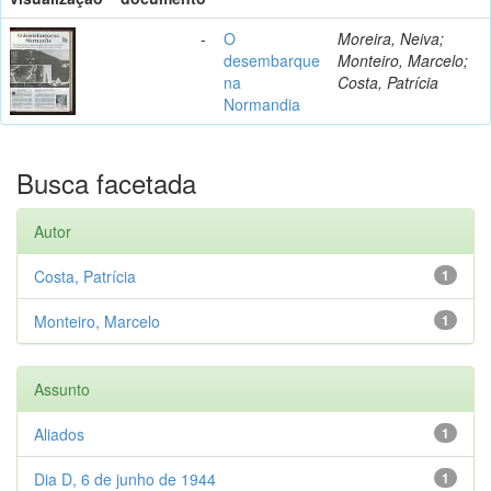
-
O
Moreira, Neiva;
desembarque
Monteiro, Marcelo;
na
Costa, Patrícia
Normandia
Busca facetada
Autor
Costa, Patrícia
1
Monteiro, Marcelo
1
Assunto
Aliados
1
Dia D, 6 de junho de 1944
1