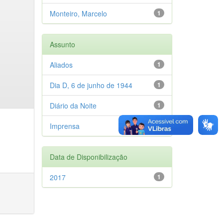
Monteiro, Marcelo
1
Assunto
Aliados
1
Dia D, 6 de junho de 1944
1
Diário da Noite
1
Imprensa
1
Data de Disponibilização
2017
1