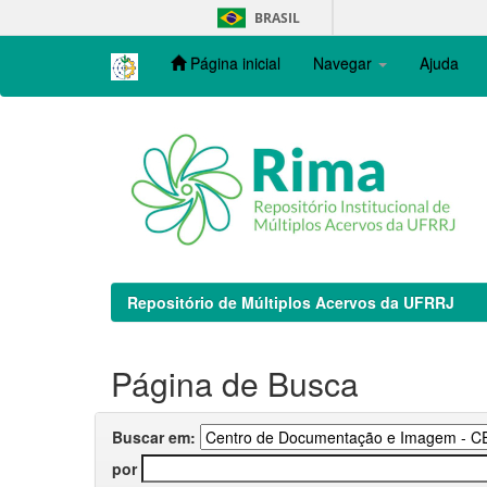
Skip
BRASIL
navigation
Página inicial
Navegar
Ajuda
Repositório de Múltiplos Acervos da UFRRJ
Página de Busca
Buscar em:
por