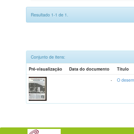
Resultado 1-1 de 1.
Conjunto de itens:
Pré-visualização
Data do documento
Título
-
O desem