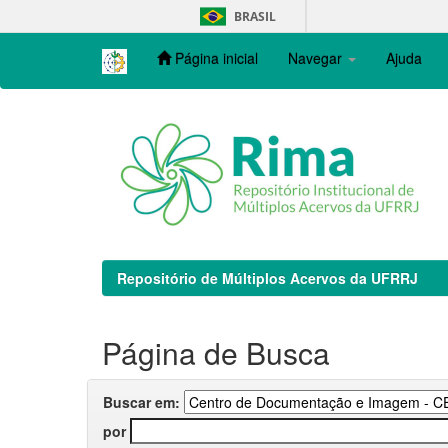
Skip
BRASIL
navigation
Página inicial
Navegar
Ajuda
Repositório de Múltiplos Acervos da UFRRJ
Página de Busca
Buscar em:
por