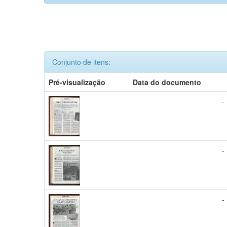
Conjunto de itens:
Pré-visualização
Data do documento
-
-
-