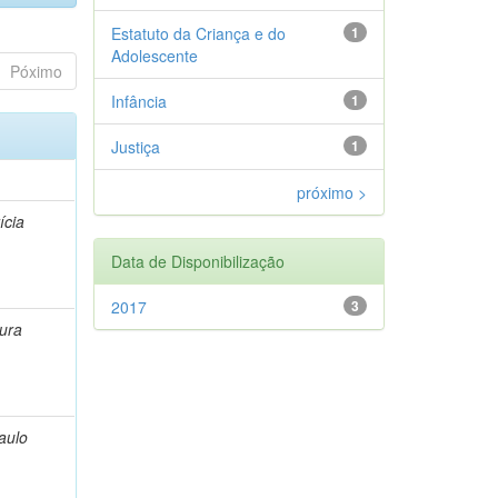
Estatuto da Criança e do
1
Adolescente
Póximo
Infância
1
Justiça
1
próximo >
ícia
Data de Disponibilização
2017
3
Aura
aulo