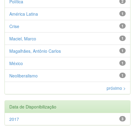
Política
2
América Latina
1
Crise
1
Maciel, Marco
1
Magalhães, Antônio Carlos
1
México
1
Neoliberalismo
1
próximo >
Data de Disponibilização
2017
3