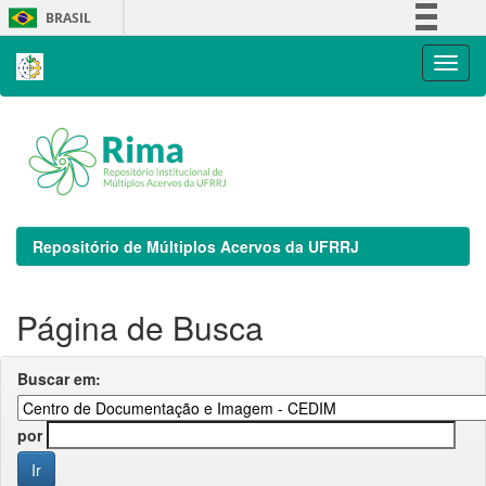
Skip
BRASIL
navigation
Simplifique!
Comunica BR
Participe
Acesso à informação
Legislação
Canais
Repositório de Múltiplos Acervos da UFRRJ
Página de Busca
Buscar em:
por