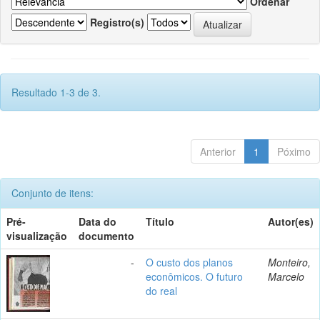
Ordenar
Registro(s)
Resultado 1-3 de 3.
Anterior
1
Póximo
Conjunto de itens:
Pré-
Data do
Título
Autor(es)
visualização
documento
-
O custo dos planos
Monteiro,
econômicos. O futuro
Marcelo
do real