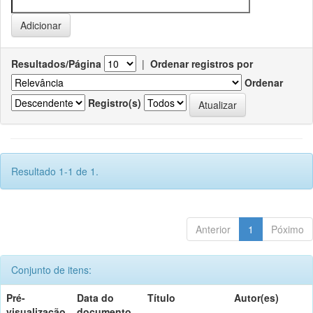
Resultados/Página
|
Ordenar registros por
Ordenar
Registro(s)
Resultado 1-1 de 1.
Anterior
1
Póximo
Conjunto de itens:
Pré-
Data do
Título
Autor(es)
visualização
documento