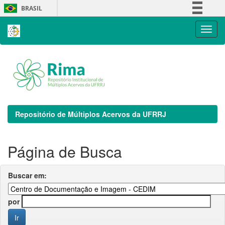
Skip
BRASIL
navigation
Simplifique!
Comunica BR
Participe
Acesso à informação
Legislação
Canais
Repositório de Múltiplos Acervos da UFRRJ
Página de Busca
Buscar em:
por