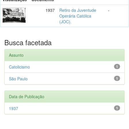
1937
Retiro da Juventude
-
Operária Católica
(JOC).
Busca facetada
Assunto
Catolicismo
1
São Paulo
1
Data de Publicação
1937
1