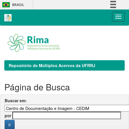
Skip
BRASIL
navigation
Simplifique!
Comunica BR
Participe
Acesso à informação
Legislação
Canais
Repositório de Múltiplos Acervos da UFRRJ
Página de Busca
Buscar em:
por