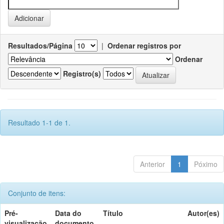
Resultados/Página
|
Ordenar registros por
Ordenar
Registro(s)
Resultado 1-1 de 1.
Anterior
1
Póximo
Conjunto de itens:
Pré-
Data do
Título
Autor(es)
visualização
documento