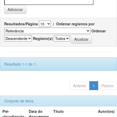
Resultados/Página
|
Ordenar registros por
Ordenar
Registro(s)
Resultado 1-1 de 1.
Anterior
1
Póximo
Conjunto de itens:
Pré-
Data do
Título
Autor(es)
visualização
documento