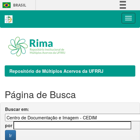
Skip
BRASIL
navigation
Simplifique!
Comunica BR
Participe
Acesso à informação
Legislação
Canais
Repositório de Múltiplos Acervos da UFRRJ
Página de Busca
Buscar em:
por