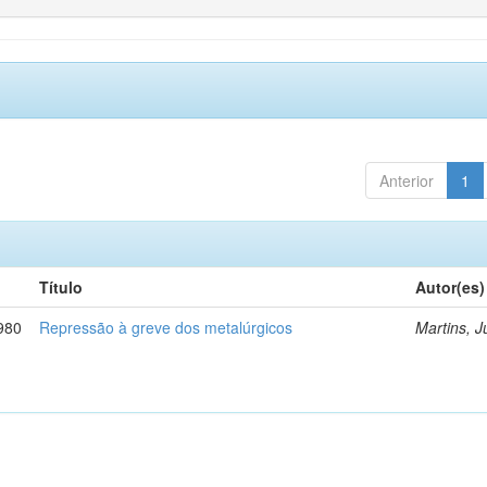
Anterior
1
Título
Autor(es)
980
Repressão à greve dos metalúrgicos
Martins, J