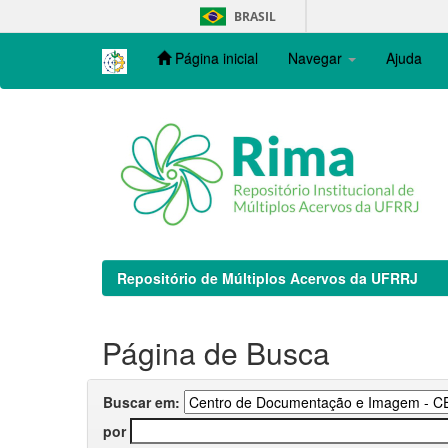
Skip
BRASIL
navigation
Página inicial
Navegar
Ajuda
Repositório de Múltiplos Acervos da UFRRJ
Página de Busca
Buscar em:
por