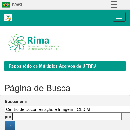
Skip
BRASIL
navigation
Simplifique!
Comunica BR
Participe
Acesso à informação
Legislação
Canais
Repositório de Múltiplos Acervos da UFRRJ
Página de Busca
Buscar em:
por