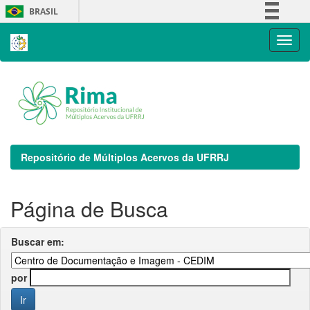
Skip
BRASIL
navigation
Simplifique!
Comunica BR
Participe
Acesso à informação
Legislação
Canais
Repositório de Múltiplos Acervos da UFRRJ
Página de Busca
Buscar em:
por