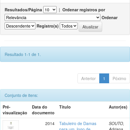
Resultados/Página
|
Ordenar registros por
Ordenar
Registro(s)
Resultado 1-1 de 1.
Anterior
1
Póximo
Conjunto de itens:
Pré-
Data do
Título
Autor(es)
visualização
documento
2014
Tabuleiro de Damas
SOUTO,
para um Jogo de
Adriana