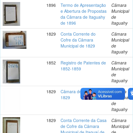
1896
Termo de Apresentação
Câmara
e Abertura de Propostas
Municipal
da Câmara de Itaguahy
de
de 1896
Itaguahy
1829
Conta Corrente do
Câmara
Cofre da Câmara
Municipal
Municipal de 1829
de
Itaguahy
1852
Registro de Patentes de
Câmara
1852-1859
Municipal
de
Itaguahy
1829
Câmara de Itaguaí de
Câmara
1829
Municipal
de
Itaguahy
1829
Conta Corrente da Casa
Câmara
de Cofre da Câmara
Municipal
Municipal de Itaguaí de
de