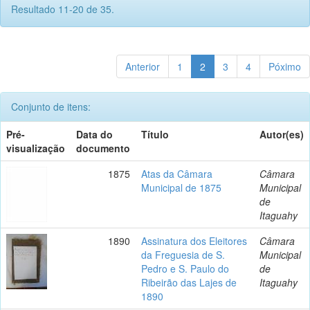
Resultado 11-20 de 35.
Anterior
1
2
3
4
Póximo
Conjunto de itens:
Pré-
Data do
Título
Autor(es)
visualização
documento
1875
Atas da Câmara
Câmara
Municipal de 1875
Municipal
de
Itaguahy
1890
Assinatura dos Eleitores
Câmara
da Freguesia de S.
Municipal
Pedro e S. Paulo do
de
Ribeirão das Lajes de
Itaguahy
1890