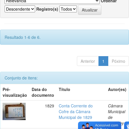
Ordenar
Registro(s)
Resultado 1-6 de 6.
Anterior
1
Póximo
Conjunto de itens:
Pré-
Data do
Título
Autor(es)
visualização
documento
1829
Conta Corrente do
Câmara
Cofre da Câmara
Municipal
Municipal de 1829
de
Itaguahy