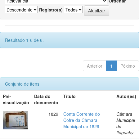
Ordenar
Registro(s)
Resultado 1-6 de 6.
Anterior
1
Póximo
Conjunto de itens:
Pré-
Data do
Título
Autor(es)
visualização
documento
1829
Conta Corrente do
Câmara
Cofre da Câmara
Municipal
Municipal de 1829
de
Itaguahy