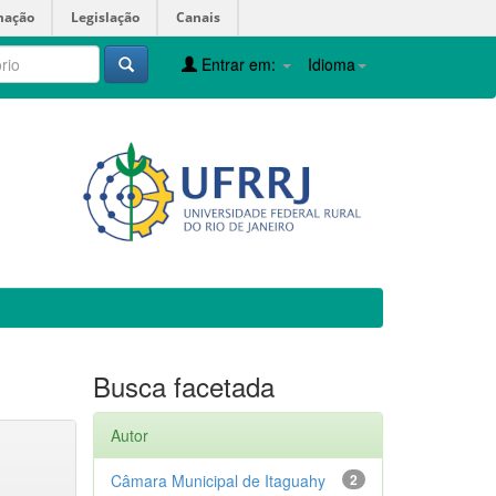
mação
Legislação
Canais
Entrar em:
Idioma
Busca facetada
Autor
Câmara Municipal de Itaguahy
2