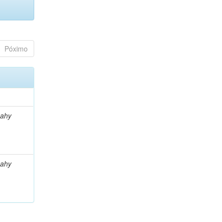
Póximo
uahy
uahy