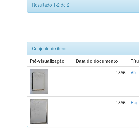
Resultado 1-2 de 2.
Conjunto de itens:
Pré-visualização
Data do documento
Títu
1856
Alis
1856
Regi