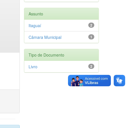
Assunto
Itaguaí
2
Câmara Municipal
1
Tipo de Documento
Livro
2