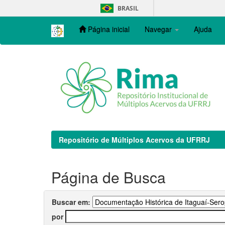
Skip
BRASIL
navigation
Página inicial
Navegar
Ajuda
Repositório de Múltiplos Acervos da UFRRJ
Página de Busca
Buscar em:
por