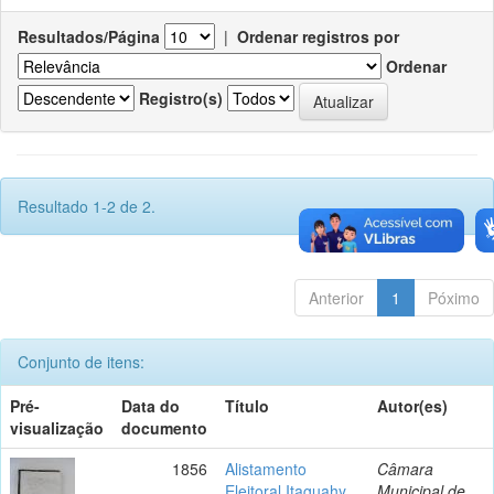
Resultados/Página
|
Ordenar registros por
Ordenar
Registro(s)
Resultado 1-2 de 2.
Anterior
1
Póximo
Conjunto de itens:
Pré-
Data do
Título
Autor(es)
visualização
documento
1856
Alistamento
Câmara
Eleitoral Itaguahy
Municipal de