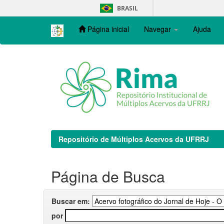
Skip
BRASIL
navigation
Página inicial
Navegar
Ajuda
Repositório de Múltiplos Acervos da UFRRJ
Página de Busca
Buscar em:
por