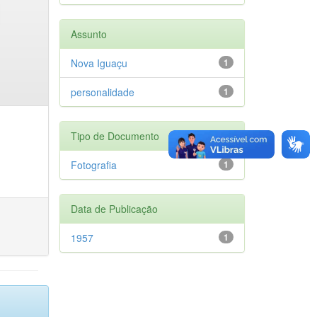
Assunto
Nova Iguaçu
1
personalidade
1
Tipo de Documento
Fotografia
1
Data de Publicação
1957
1