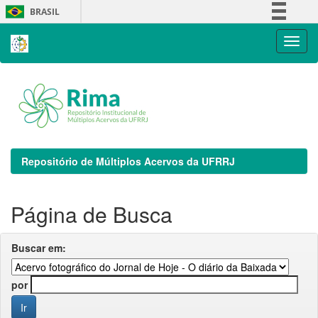
Skip
BRASIL
navigation
Simplifique!
Comunica BR
Participe
Acesso à informação
Legislação
Canais
Repositório de Múltiplos Acervos da UFRRJ
Página de Busca
Buscar em:
por