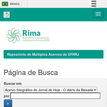
Skip
BRASIL
navigation
Simplifique!
Comunica BR
Participe
Acesso à informação
Legislação
Canais
Repositório de Múltiplos Acervos da UFRRJ
Página de Busca
Buscar em:
por