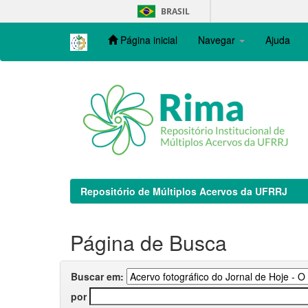
Skip
BRASIL
navigation
Página inicial
Navegar
Ajuda
Repositório de Múltiplos Acervos da UFRRJ
Página de Busca
Buscar em:
por