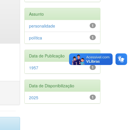
Assunto
personalidade
1
política
1
Data de Publicação
1957
1
Data de Disponibilização
2025
1