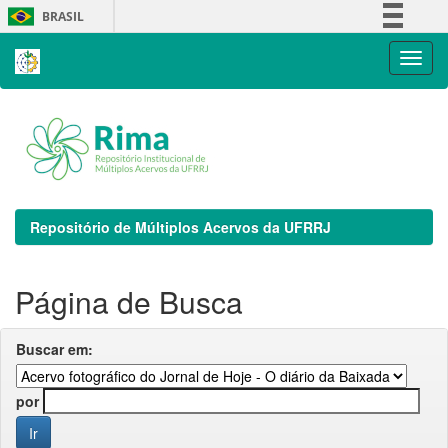
Skip
BRASIL
navigation
Simplifique!
Comunica BR
Participe
Acesso à informação
Legislação
Canais
Repositório de Múltiplos Acervos da UFRRJ
Página de Busca
Buscar em:
por