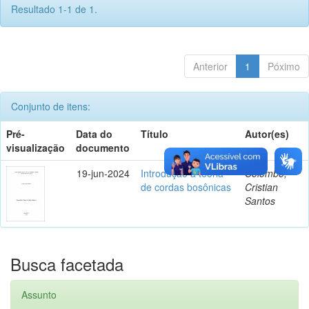
Resultado 1-1 de 1.
Anterior
1
Póximo
Conjunto de itens:
Pré-
Data do
Título
Autor(es)
visualização
documento
19-jun-2024
Introdução à teoria
Colombo,
de cordas bosônicas
Cristian
Santos
Busca facetada
Assunto