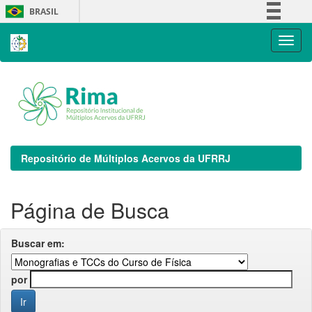
Skip
BRASIL
navigation
Simplifique!
Comunica BR
Participe
Acesso à informação
Legislação
Canais
Repositório de Múltiplos Acervos da UFRRJ
Página de Busca
Buscar em:
por