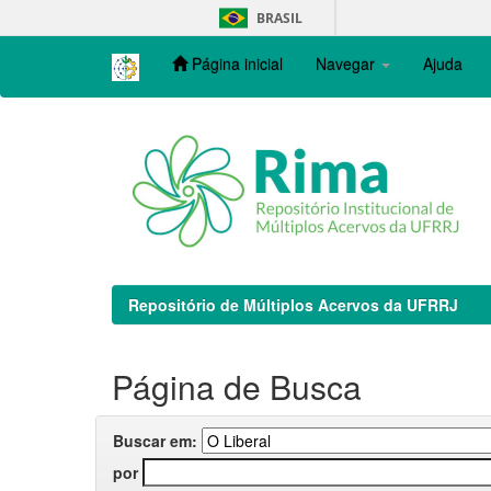
Skip
BRASIL
navigation
Página inicial
Navegar
Ajuda
Repositório de Múltiplos Acervos da UFRRJ
Página de Busca
Buscar em:
por