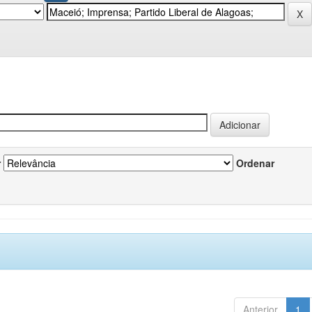
r
Ordenar
Anterior
1