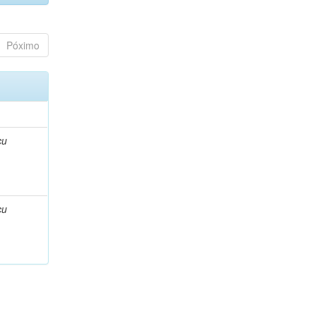
Póximo
çu
çu