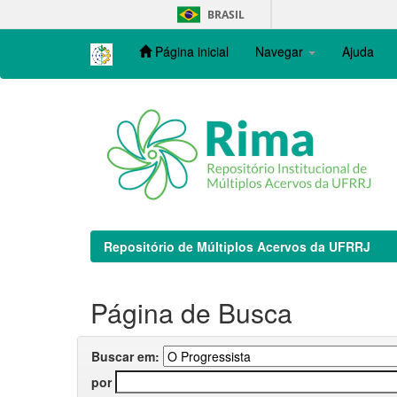
Skip
BRASIL
navigation
Página inicial
Navegar
Ajuda
Repositório de Múltiplos Acervos da UFRRJ
Página de Busca
Buscar em:
por