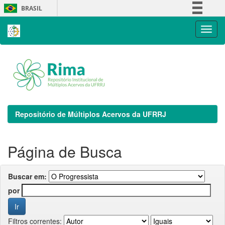
Skip
BRASIL
navigation
Simplifique!
Comunica BR
Participe
Acesso à informação
Legislação
Canais
Repositório de Múltiplos Acervos da UFRRJ
Página de Busca
Buscar em:
por
Filtros correntes: