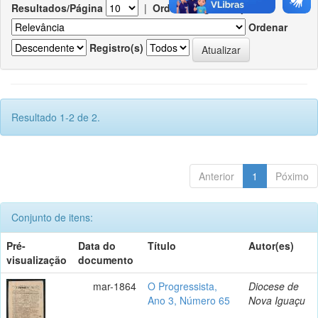
Resultados/Página
|
Ordenar registros por
Ordenar
Registro(s)
Resultado 1-2 de 2.
Anterior
1
Póximo
Conjunto de itens:
Pré-
Data do
Título
Autor(es)
visualização
documento
mar-1864
O Progressista,
Diocese de
Ano 3, Número 65
Nova Iguaçu