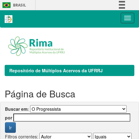
Skip
BRASIL
navigation
Simplifique!
Comunica BR
Participe
Acesso à informação
Legislação
Canais
Repositório de Múltiplos Acervos da UFRRJ
Página de Busca
Buscar em:
por
Filtros correntes: