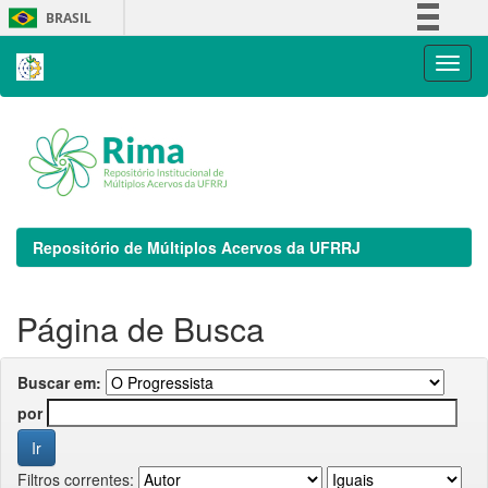
Skip
BRASIL
navigation
Simplifique!
Comunica BR
Participe
Acesso à informação
Legislação
Canais
Repositório de Múltiplos Acervos da UFRRJ
Página de Busca
Buscar em:
por
Filtros correntes: