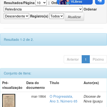
Resultados/Página
|
Ordenar registros por
Ordenar
Registro(s)
Resultado 1-2 de 2.
Anterior
1
Póximo
Conjunto de itens:
Pré-
Data do
Título
Autor(es)
visualização
documento
mar-1864
O Progressista,
Diocese de
Ano 3, Número 65
Nova Iguaçu