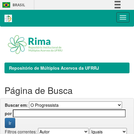
Skip
BRASIL
navigation
Simplifique!
Comunica BR
Participe
Acesso à informação
Legislação
Canais
Repositório de Múltiplos Acervos da UFRRJ
Página de Busca
Buscar em:
por
Filtros correntes: