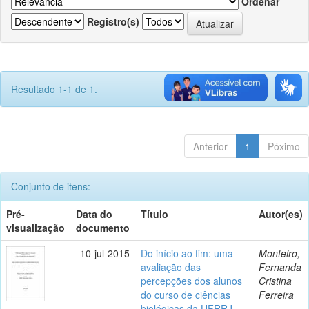
Ordenar
Registro(s)
Resultado 1-1 de 1.
Anterior
1
Póximo
Conjunto de itens:
Pré-
Data do
Título
Autor(es)
visualização
documento
10-jul-2015
Do início ao fim: uma
Monteiro,
avaliação das
Fernanda
percepções dos alunos
Cristina
do curso de ciências
Ferreira
biológicas da UFRRJ