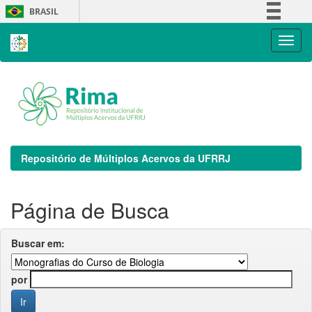
Skip
BRASIL
navigation
Simplifique!
Comunica BR
Participe
Acesso à informação
Legislação
Canais
Repositório de Múltiplos Acervos da UFRRJ
Página de Busca
Buscar em:
por