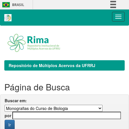
Skip
BRASIL
navigation
Simplifique!
Comunica BR
Participe
Acesso à informação
Legislação
Canais
Repositório de Múltiplos Acervos da UFRRJ
Página de Busca
Buscar em:
por