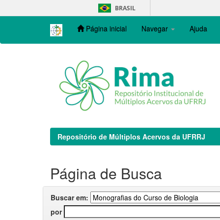
Skip
BRASIL
navigation
Página inicial
Navegar
Ajuda
Repositório de Múltiplos Acervos da UFRRJ
Página de Busca
Buscar em:
por