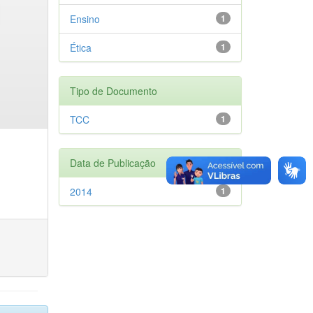
Ensino
1
Ética
1
Tipo de Documento
TCC
1
Data de Publicação
2014
1