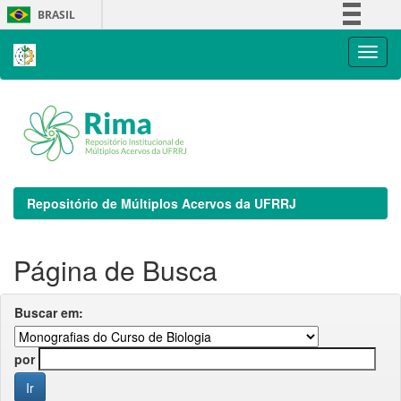
Skip
BRASIL
navigation
Simplifique!
Comunica BR
Participe
Acesso à informação
Legislação
Canais
Repositório de Múltiplos Acervos da UFRRJ
Página de Busca
Buscar em:
por