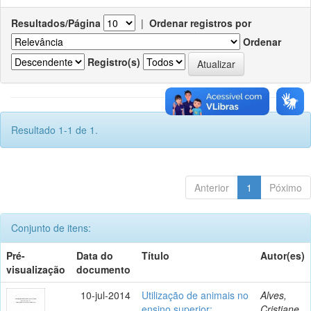
Resultados/Página
|
Ordenar registros por
Ordenar
Registro(s)
Resultado 1-1 de 1.
Anterior
1
Póximo
Conjunto de itens:
Pré-
Data do
Título
Autor(es)
visualização
documento
10-jul-2014
Utilização de animais no
Alves,
ensino superior:
Cristiane