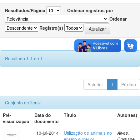
Resultados/Página
|
Ordenar registros por
Ordenar
Registro(s)
Resultado 1-1 de 1.
Anterior
1
Póximo
Conjunto de itens:
Pré-
Data do
Título
Autor(es)
visualização
documento
10-jul-2014
Utilização de animais no
Alves,
ensino superior:
Cristiane