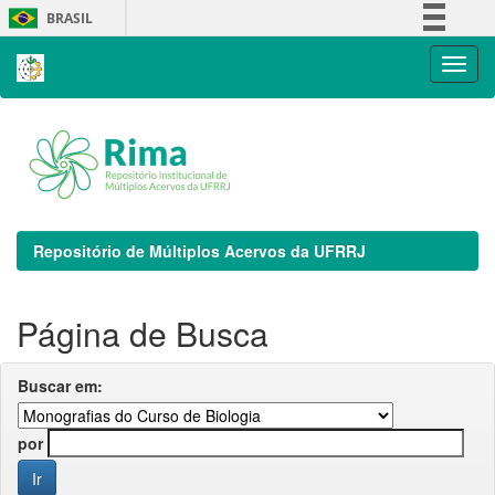
Skip
BRASIL
navigation
Simplifique!
Comunica BR
Participe
Acesso à informação
Legislação
Canais
Repositório de Múltiplos Acervos da UFRRJ
Página de Busca
Buscar em:
por