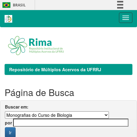
Skip
BRASIL
navigation
Simplifique!
Comunica BR
Participe
Acesso à informação
Legislação
Canais
Repositório de Múltiplos Acervos da UFRRJ
Página de Busca
Buscar em:
por