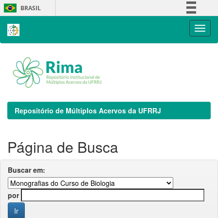
Skip
BRASIL
navigation
Simplifique!
Comunica BR
Participe
Acesso à informação
Legislação
Canais
Repositório de Múltiplos Acervos da UFRRJ
Página de Busca
Buscar em:
por