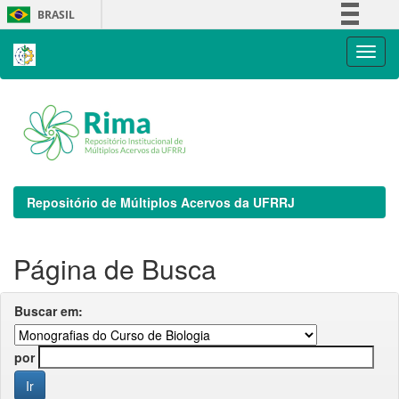
Skip
BRASIL
navigation
Simplifique!
Comunica BR
Participe
Acesso à informação
Legislação
Canais
Repositório de Múltiplos Acervos da UFRRJ
Página de Busca
Buscar em:
por