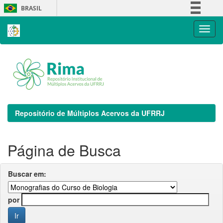
Skip
BRASIL
navigation
Simplifique!
Comunica BR
Participe
Acesso à informação
Legislação
Canais
Repositório de Múltiplos Acervos da UFRRJ
Página de Busca
Buscar em:
por