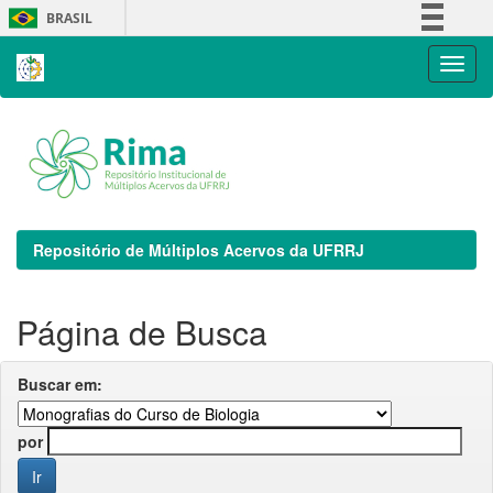
Skip
BRASIL
navigation
Simplifique!
Comunica BR
Participe
Acesso à informação
Legislação
Canais
Repositório de Múltiplos Acervos da UFRRJ
Página de Busca
Buscar em:
por