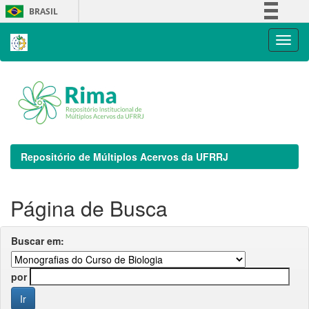
Skip
BRASIL
navigation
Simplifique!
Comunica BR
Participe
Acesso à informação
Legislação
Canais
Repositório de Múltiplos Acervos da UFRRJ
Página de Busca
Buscar em:
por