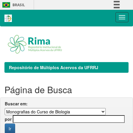
Skip
BRASIL
navigation
Simplifique!
Comunica BR
Participe
Acesso à informação
Legislação
Canais
Repositório de Múltiplos Acervos da UFRRJ
Página de Busca
Buscar em:
por