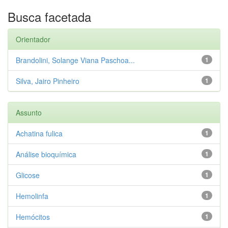
Busca facetada
Orientador
Brandolini, Solange Viana Paschoa...
1
Silva, Jairo Pinheiro
1
Assunto
Achatina fulica
1
Análise bioquímica
1
Glicose
1
Hemolinfa
1
Hemócitos
1