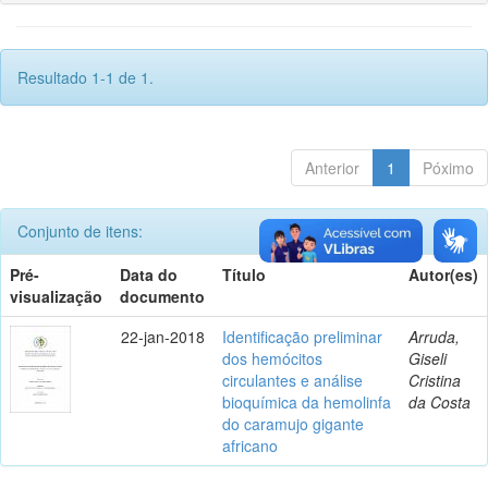
Resultado 1-1 de 1.
Anterior
1
Póximo
Conjunto de itens:
Pré-
Data do
Título
Autor(es)
visualização
documento
22-jan-2018
Identificação preliminar
Arruda,
dos hemócitos
Giseli
circulantes e análise
Cristina
bioquímica da hemolinfa
da Costa
do caramujo gigante
africano