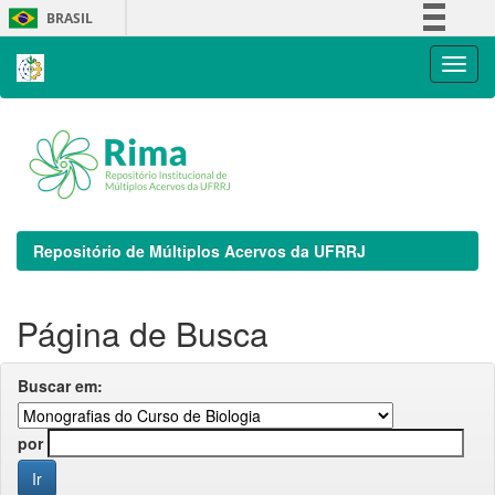
Skip
BRASIL
navigation
Simplifique!
Comunica BR
Participe
Acesso à informação
Legislação
Canais
Repositório de Múltiplos Acervos da UFRRJ
Página de Busca
Buscar em:
por