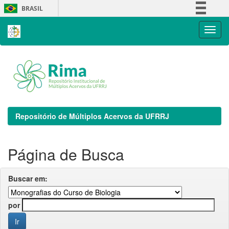
Skip
BRASIL
navigation
Simplifique!
Comunica BR
Participe
Acesso à informação
Legislação
Canais
Repositório de Múltiplos Acervos da UFRRJ
Página de Busca
Buscar em:
por