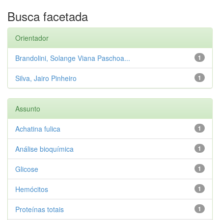
Busca facetada
Orientador
Brandolini, Solange Viana Paschoa...
1
Silva, Jairo Pinheiro
1
Assunto
Achatina fulica
1
Análise bioquímica
1
Glicose
1
Hemócitos
1
Proteínas totais
1