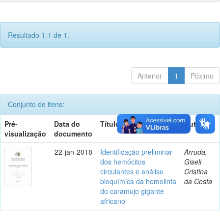
Resultado 1-1 de 1.
Anterior
1
Póximo
Conjunto de itens:
Pré-
Data do
Título
Autor(es)
visualização
documento
22-jan-2018
Identificação preliminar
Arruda,
dos hemócitos
Giseli
circulantes e análise
Cristina
bioquímica da hemolinfa
da Costa
do caramujo gigante
africano