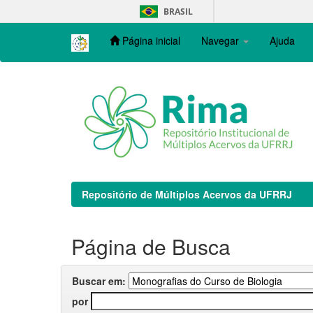
Skip
BRASIL
navigation
Página inicial
Navegar
Ajuda
Repositório de Múltiplos Acervos da UFRRJ
Página de Busca
Buscar em:
por