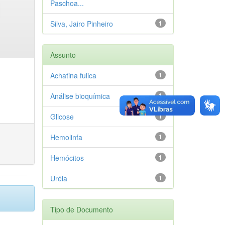
Paschoa...
Silva, Jairo Pinheiro
1
Assunto
Achatina fulica
1
Análise bioquímica
1
Glicose
1
Hemolinfa
1
Hemócitos
1
Uréia
1
Tipo de Documento