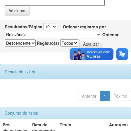
Resultados/Página
|
Ordenar registros por
Ordenar
Registro(s)
Resultado 1-1 de 1.
Anterior
1
Póximo
Conjunto de itens:
Pré-
Data do
Título
Autor(es)
visualização
documento