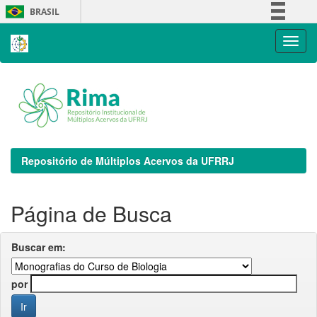
Skip
BRASIL
navigation
Simplifique!
Comunica BR
Participe
Acesso à informação
Legislação
Canais
Repositório de Múltiplos Acervos da UFRRJ
Página de Busca
Buscar em:
por